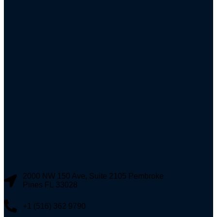
2000 NW 150 Ave, Suite 2105 Pembroke
Pines FL 33028
+1 (516) 362 9790