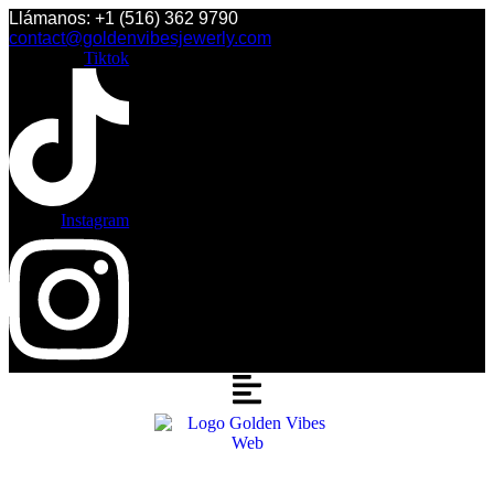
Saltar
Llámanos: +1 (516) 362 9790
al
contact@goldenvibesjewerly.com
contenido
Tiktok
Instagram